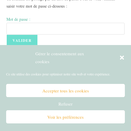
saisir votre mot de passe ci-dessous :
Mot de passe :
Gérer le consentement aux
cookies
Ce site utilise des cookies pour optimiser notre site web et votre expérience.
Qui suis-je ?
Nouveau venu
Les ateliers de cuisine en Gironde
Les recettes du quotidien
Plan du site
Accepter tous les cookies
Copyright - WordPress Theme by OceanWP
Refuser
Voir les préférences