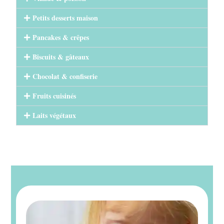
Petits desserts maison
Pancakes & crêpes
Biscuits & gâteaux
Chocolat & confiserie
Fruits cuisinés
Laits végétaux