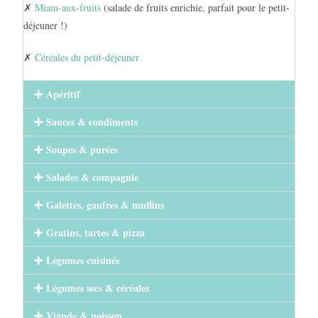
✗
Miam-aux-fruits
(salade de fruits enrichie, parfait pour le petit-
déjeuner !)
✗
Céréales du petit-déjeuner
Apéritif
Sauces & condiments
Soupes & purées
Salades & compagnie
Galettes, gaufres & muffins
Gratins, tartes & pizza
Légumes cuisinés
Légumes secs & céréales
Viande & poisson