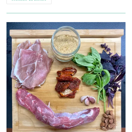
Fondue
De
Légumes
Version
Carottes,
Lardons
&
Sarrasin