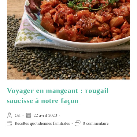
Voyager en mangeant : rougail
saucisse à notre façon
Auteur/autrice
Publication
Cel
22 avril 2020
de
publiée :
Post
Commentaires
Recettes quotidiennes familiales
0 commentaire
la
category:
de
publication :
la