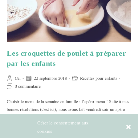
Les croquettes de poulet à préparer
par les enfants
Auteur/autrice
Publication
Post
Cel
22 septembre 2018
Recettes pour enfants
de
publiée :
category:
Commentaires
0 commentaire
la
de
publication :
la
Choisir le menu de la semaine en famille : l’apéro-menu ! Suite à mes
publication :
bonnes résolutions (c'est ici), nous avons fait vendredi soir un apéro-
menu : on prend tranquillement l'apéro…
Gérer le consentement aux
cookies
Les
Continuer La Lecture
Croquettes