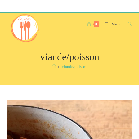
Skip
to
content
Menu
0
viande/poisson
>
viande/poisson