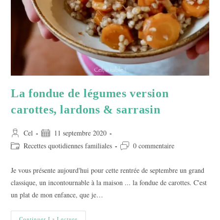
La fondue de légumes version
carottes, lardons & sarrasin
Auteur/autrice
Publication
Cel
11 septembre 2020
de
publiée :
Post
Commentaires
Recettes quotidiennes familiales
0 commentaire
la
category:
de
publication :
la
Je vous présente aujourd'hui pour cette rentrée de septembre un grand
publication :
classique, un incontournable à la maison ... la fondue de carottes. C'est
un plat de mon enfance, que je…
La
Continuer La Lecture