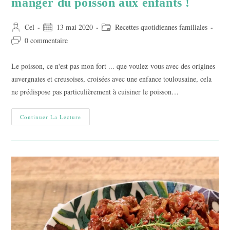
manger du poisson aux enfants !
Auteur/autrice
Publication
Post
Cel
13 mai 2020
Recettes quotidiennes familiales
de
publiée :
category:
Commentaires
0 commentaire
la
de
publication :
la
Le poisson, ce n'est pas mon fort ... que voulez-vous avec des origines
publication :
auvergnates et creusoises, croisées avec une enfance toulousaine, cela
ne prédispose pas particulièrement à cuisiner le poisson…
Vive
Continuer La Lecture
Les
Croquettes
Pour
Faire
Manger
Du
Poisson
Aux
Enfants
!