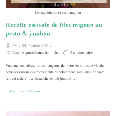
Les ingrédients du pesto mignon
Recette estivale de filet mignon au
pesto & jambon
Auteur/autrice
Publication
Cel
8 juillet 2020
de
publiée :
Post
Commentaires
Recettes quotidiennes familiales
2 commentaires
la
category:
de
publication :
la
Vous me connaissez : nous mangeons de moins en moins de viande,
publication :
pour des raisons environnementales notamment, mais aussi de santé
(cf. cet article). Le dimanche est LE jour, où…
Recette
Continuer La Lecture
Estivale
De
Filet
Mignon
Au
Pesto