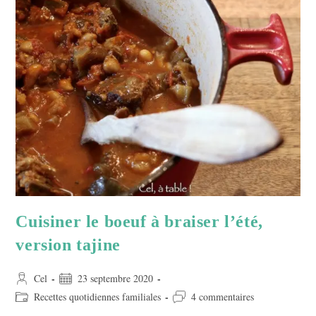
Cuisiner le boeuf à braiser l’été,
version tajine
Auteur/autrice
Publication
Cel
23 septembre 2020
de
publiée :
Post
Commentaires
Recettes quotidiennes familiales
4 commentaires
la
category:
de