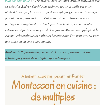
boxs No milk today
(j’y reviendrai dans un autre article) imaginées par
sa créatrice Audrey Zucchi sont vraiment les deux outils qui m’ont
aidée à faire une place en cuisine à mes enfants (je dis cela librement,
je n’ai aucun partenariat !). J’ai souhaité vous résumer et vous
partager ici l’argumentaire développé dans le livre, qui me semble
extrêmement pertinent. Inspiré de l’approche Montessori appliqué à la
cuisine, cela explique les multiples bénéfices que l’on peut avoir à faire
une place en cuisine à nos enfants.
Au-delà de l’apprentissage même de la cuisine, cuisiner est une
activité qui permet de multiples apprentissages !