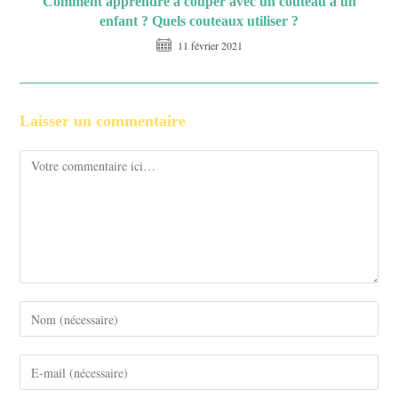
Comment apprendre à couper avec un couteau à un
enfant ? Quels couteaux utiliser ?
11 février 2021
Laisser un commentaire
Comment
Enter
your
name
Enter
or
your