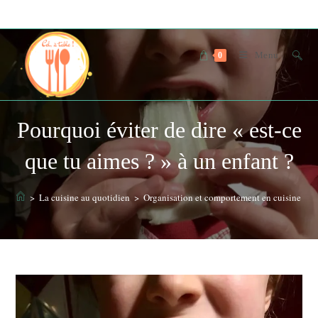
Skip
to
content
Menu
0
Pourquoi éviter de dire « est-ce
que tu aimes ? » à un enfant ?
>
La cuisine au quotidien
>
Organisation et comportement en cuisine et à