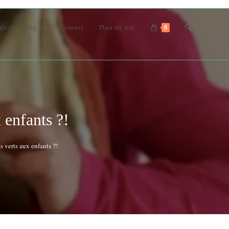
Toggle
nde
Blog
Contact
Plan du site
0
website
search
enfants ?!
 verts aux enfants ?!