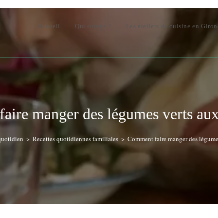
Accueil
Qui suis-je ?
Les ateliers de cuisine en Giro
aire manger des légumes verts aux 
quotidien
>
Recettes quotidiennes familiales
>
Comment faire manger des légumes