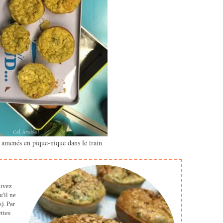
e amenés en pique-nique dans le train
ouvez
'il ne
). Par
ttes