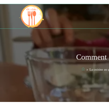
Skip
to
content
Comment f
>
La cuisine au 