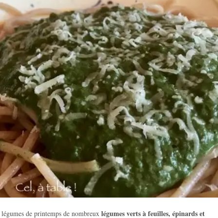
légumes verts à feuilles, épinards et
les légumes de printemps de nombreux