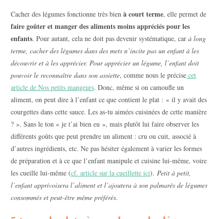
à court terme
Cacher des légumes fonctionne très bien
, elle permet de
faire goûter et manger des aliments moins appréciés pour les
enfants
. Pour autant, cela ne doit pas devenir systématique, car
à long
terme, cacher des légumes dans des mets n’incite pas un enfant à les
découvrir et à les apprécier. Pour apprécier un légume, l’enfant doit
pouvoir le reconnaître dans son assiette
, comme nous le précise
cet
article de Nos petits mangeurs
. Donc, même si on camoufle un
aliment, on peut dire à l’enfant ce que contient le plat : « il y avait des
courgettes dans cette sauce. Les as-tu aimées cuisinées de cette manière
? ». Sans le ton « je t’ai bien eu », mais plutôt lui faire observer les
différents goûts que peut prendre un aliment : cru ou cuit, associé à
d’autres ingrédients, etc. Ne pas hésiter également à varier les formes
de préparation et à ce que l’enfant manipule et cuisine lui-même, voire
les cueille lui-même (
cf. article sur la cueillette ici
).
Petit à petit,
l’enfant apprivoisera l’aliment et l’ajoutera à son palmarès de légumes
consommés et peut-être même préférés
.