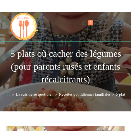
Skip
to
content
Menu
0
5 plats où cacher des légumes
(pour parents rusés et enfants
récalcitrants)
>
La cuisine au quotidien
>
Recettes quotidiennes familiales
>
5 plats o