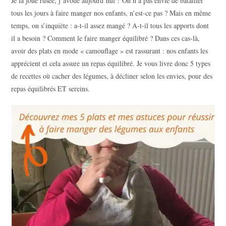
Je la joue rusée, j’avoue aujourd’hui ! On n’a pas envie de batailler
tous les jours à faire manger nos enfants, n’est-ce pas ? Mais en même
temps, on s’inquiète : a-t-il assez mangé ? A-t-il tous les apports dont
il a besoin ? Comment le faire manger équilibré ? Dans ces cas-là,
avoir des plats en mode « camouflage » est rassurant : nos enfants les
apprécient et cela assure un repas équilibré. Je vous livre donc 5 types
de recettes où cacher des légumes, à décliner selon les envies, pour des
repas équilibrés ET sereins.