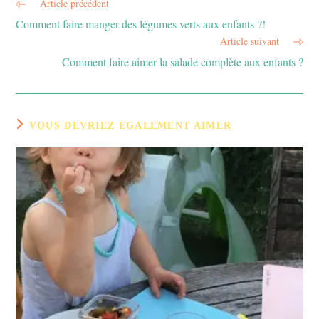
Article précédent
Read
more
Comment faire manger des légumes verts aux enfants ?!
articles
Article suivant
Comment faire aimer la salade complète aux enfants ?
VOUS DEVRIEZ ÉGALEMENT AIMER