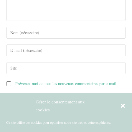
Enter
your
name
Enter
or
your
username
email
Saisir
to
address
l’URL
comment
to
de
Prévenez-moi de tous les nouveaux commentaires par e-mail.
comment
votre
site
Prévenez-moi de tous les nouveaux articles par e-mail.
Gérer le consentement aux
(facultatif)
cookies
Ce site utilise des cookies pour optimiser notre site web et votre expérience.