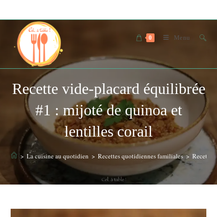
Skip
to
content
Menu
0
Recette vide-placard équilibrée
#1 : mijoté de quinoa et
lentilles corail
>
La cuisine au quotidien
>
Recettes quotidiennes familiales
>
Recette v