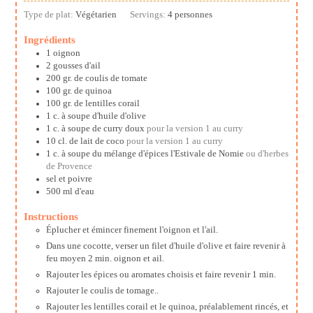
Type de plat:
Végétarien
Servings:
4
personnes
Ingrédients
1
oignon
2
gousses d'ail
200
gr.
de coulis de tomate
100
gr.
de quinoa
100
gr.
de lentilles corail
1
c. à soupe
d'huile d'olive
1
c. à soupe
de curry doux
pour la version 1 au curry
10
cl.
de lait de coco
pour la version 1 au curry
1
c. à soupe
du mélange d'épices l'Estivale de Nomie
ou d'herbes
de Provence
sel et poivre
500
ml
d'eau
Instructions
Éplucher et émincer finement l'oignon et l'ail.
Dans une cocotte, verser un filet d'huile d'olive et faire revenir à
feu moyen 2 min. oignon et ail.
Rajouter les épices ou aromates choisis et faire revenir 1 min.
Rajouter le coulis de tomage..
Rajouter les lentilles corail et le quinoa, préalablement rincés, et