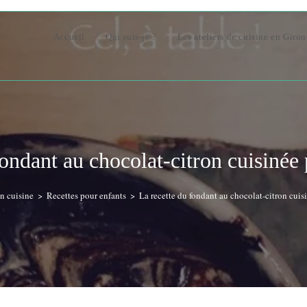
Accueil
Qui suis-je ?
Les ateliers de cuisine en Giro
fondant au chocolat-citron cuisinée
en cuisine
>
Recettes pour enfants
>
La recette du fondant au chocolat-citron cuis