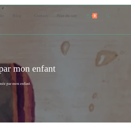
Toggle
nde
Blog
Contact
Plan du site
0
website
search
 par mon enfant
inée par mon enfant