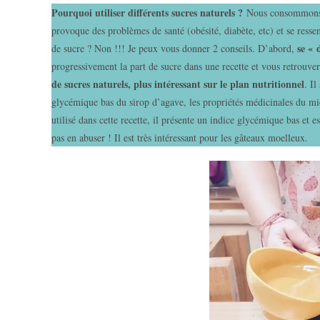
Pourquoi utiliser différents sucres naturels ?
Nous consommons b
provoque des problèmes de santé (obésité, diabète, etc) et se ress
se « 
de sucre ? Non !!! Je peux vous donner 2 conseils. D’abord,
progressivement la part de sucre dans une recette et vous retrouver
de sucres naturels, plus intéressant sur le plan nutritionnel
. Il
glycémique bas du sirop d’agave, les propriétés médicinales du mie
utilisé dans cette recette, il présente un indice glycémique bas et e
pas en abuser ! Il est très intéressant pour les gâteaux moelleux.