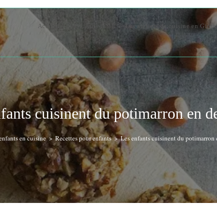
Accueil
Qui suis-je ?
Les ateliers de cuisine en Giro
fants cuisinent du potimarron en de
enfants en cuisine
>
Recettes pour enfants
>
Les enfants cuisinent du potimarron e