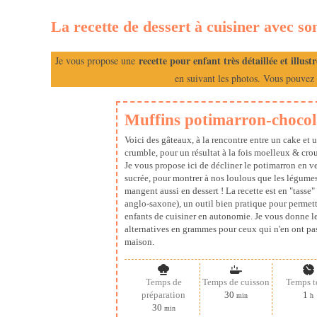
La recette de dessert à cuisiner avec s
recette pour enfant très détaillée et illustr
Je vous propose une
en suivant les photos. Vous pouvez 
Muffins potimarron-chocol
Voici des gâteaux, à la rencontre entre un cake et 
crumble, pour un résultat à la fois moelleux & crou
Je vous propose ici de décliner le potimarron en v
sucrée, pour montrer à nos loulous que les légumes
mangent aussi en dessert ! La recette est en "tasse"
anglo-saxone), un outil bien pratique pour permett
enfants de cuisiner en autonomie. Je vous donne l
alternatives en grammes pour ceux qui n'en ont pas
maison.
Temps de
Temps de cuisson
Temps t
minutes
he
préparation
30
1
min
h
minutes
30
min