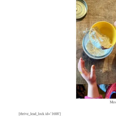
Mesu
[thrive_lead_lock id=’1688′]