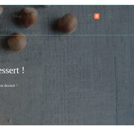
Toggle
nde
Blog
Contact
Plan du site
0
website
search
ssert !
n dessert !