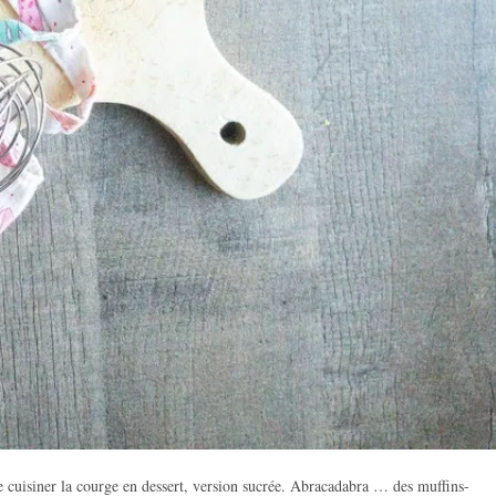
de cuisiner la courge en dessert, version sucrée. Abracadabra … des muffins-