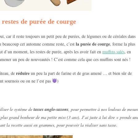
s restes de purée de courge
ui, car il reste toujours un petit peu de purées, de légumes ou de céréales dans
la purée de courge
i eu beaucoup cet automne comme reste, c’est
, forme la plus
t d’un moment, les restes de purée, après les avoir fait en
muffins salés
, en
amener un peu de nouveautés ! C’est comme cela que ces muffins sont nés !
réduire
âteau, de
un peu la part de farine et de gras amené … et bien sûr de
ent sournois ou on ne l’est pas
)
liser le système de
tasses anglo-saxons
, pour permettre à nos loulous de mesur
le plus grand bonheur de ma petite miss (3 ans). J’ai juste à lui dire « prends un
nt la recette aussi en grammes, pour pouvoir la réaliser sans tasse.