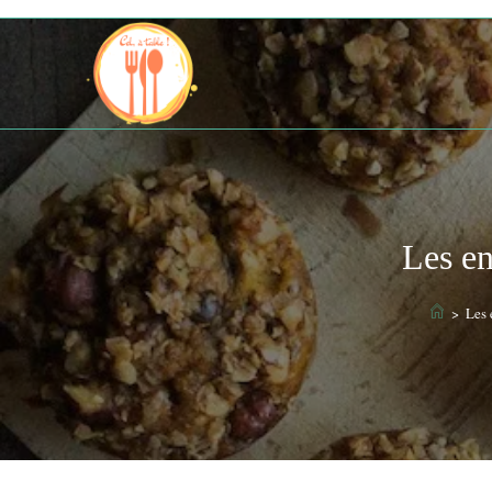
Skip
to
content
Les en
>
Les 