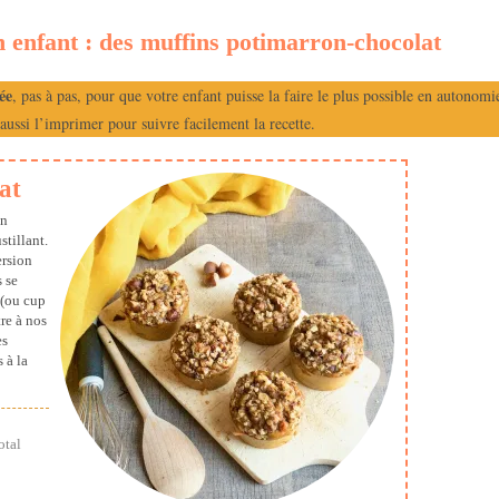
on enfant : des muffins potimarron-chocolat
ée
, pas à pas, pour que votre enfant puisse la faire le plus possible en autonomi
aussi l’imprimer pour suivre facilement la recette.
at
un
stillant.
ersion
 se
 (ou cup
re à nos
es
 à la
otal
ure