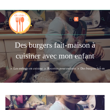
Skip
to
content
Menu
0
Des burgers fait-maison à
cuisiner avec mon enfant
>
Les enfants en cuisine
>
Recettes pour enfants
>
Des burgers fait-mais