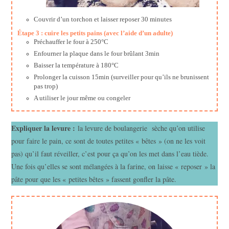
Couvrir d’un torchon et laisser reposer 30 minutes
Étape 3 : cuire les petits pains (avec l’aide d’un adulte)
Préchauffer le four à 250°C
Enfourner la plaque dans le four brûlant 3min
Baisser la température à 180°C
Prolonger la cuisson 15min (surveiller pour qu’ils ne brunissent
pas trop)
A utiliser le jour même ou congeler
Expliquer la levure :
la levure de boulangerie sèche qu’on utilise
pour faire le pain, ce sont de toutes petites « bêtes » (on ne les voit
pas) qu’il faut réveiller, c’est pour ça qu’on les met dans l’eau tiède.
Une fois qu’elles se sont mélangées à la farine, on laisse « reposer » la
pâte pour que les « petites bêtes » fassent gonfler la pâte.