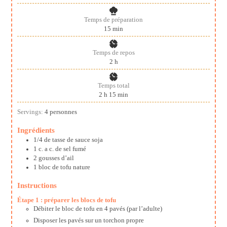
Temps de préparation
minutes
15
min
Temps de repos
heures
2
h
Temps total
heures
minutes
2
h
15
min
Servings:
4
personnes
Ingrédients
1/4
de tasse de sauce soja
1
c.
a c. de sel fumé
2
gousses d’ail
1
bloc de tofu nature
Instructions
Étape 1 : préparer les blocs de tofu
Débiter le bloc de tofu en 4 pavés (par l’adulte)
Disposer les pavés sur un torchon propre