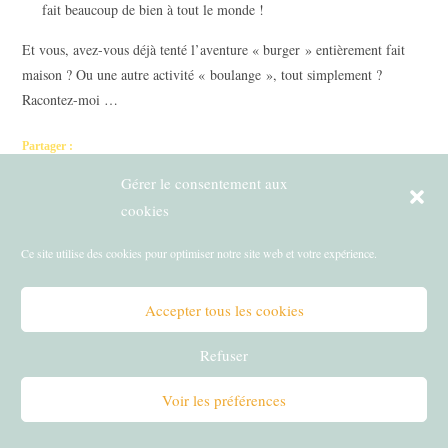
fait beaucoup de bien à tout le monde !
Et vous, avez-vous déjà tenté l’aventure « burger » entièrement fait
maison ? Ou une autre activité « boulange », tout simplement ?
Racontez-moi …
Partager :
Gérer le consentement aux
cookies
Ce site utilise des cookies pour optimiser notre site web et votre expérience.
Article précédent
Read
more
Accepter tous les cookies
3 habitudes pour rester zen en cuisine et à table avec les enfants
articles
Article suivant
Refuser
8 idées de cadeaux pour cuisiner avec les enfants
Voir les préférences