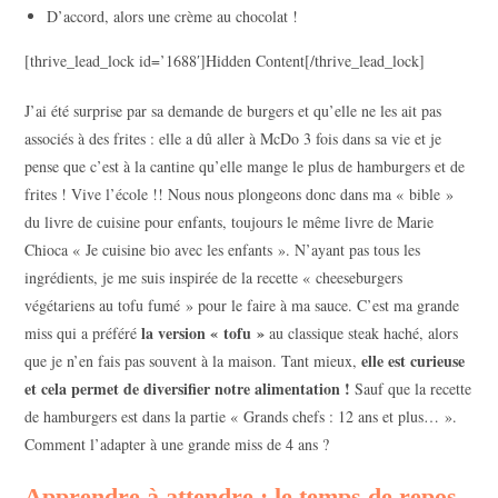
D’accord, alors une crème au chocolat !
[thrive_lead_lock id=’1688′]Hidden Content[/thrive_lead_lock]
J’ai été surprise par sa demande de burgers et qu’elle ne les ait pas
associés à des frites : elle a dû aller à McDo 3 fois dans sa vie et je
pense que c’est à la cantine qu’elle mange le plus de hamburgers et de
frites ! Vive l’école !! Nous nous plongeons donc dans ma « bible »
du livre de cuisine pour enfants, toujours le même livre de Marie
Chioca « Je cuisine bio avec les enfants ». N’ayant pas tous les
ingrédients, je me suis inspirée de la recette « cheeseburgers
végétariens au tofu fumé » pour le faire à ma sauce. C’est ma grande
la version « tofu »
miss qui a préféré
au classique steak haché, alors
elle est curieuse
que je n’en fais pas souvent à la maison. Tant mieux,
et cela permet de diversifier notre alimentation !
Sauf que la recette
de hamburgers est dans la partie « Grands chefs : 12 ans et plus… ».
Comment l’adapter à une grande miss de 4 ans ?
Apprendre à attendre : le temps de repos