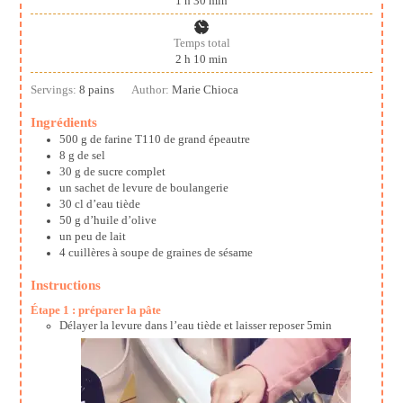
1
h
30
min
Temps total
heures
minutes
2
h
10
min
Servings:
8
pains
Author:
Marie Chioca
Ingrédients
500
g
de farine T110 de grand épeautre
8
g
de sel
30
g
de sucre complet
un sachet de levure de boulangerie
30
cl
d’eau tiède
50
g
d’huile d’olive
un peu de lait
4
cuillères à soupe de graines de sésame
Instructions
Étape 1 : préparer la pâte
Délayer la levure dans l’eau tiède et laisser reposer 5min