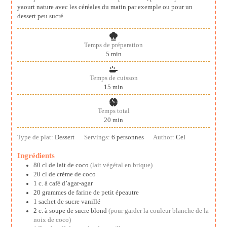
yaourt nature avec les céréales du matin par exemple ou pour un
dessert peu sucré.
Temps de préparation
minutes
5
min
Temps de cuisson
minutes
15
min
Temps total
minutes
20
min
Type de plat:
Dessert
Servings:
6
personnes
Author:
Cel
Ingrédients
80
cl
de lait de coco
(lait végétal en brique)
20
cl
de crème de coco
1
c. à café
d’agar-agar
20
grammes
de farine de petit épeautre
1
sachet de sucre vanillé
2
c. à soupe
de sucre blond
(pour garder la couleur blanche de la
noix de coco)