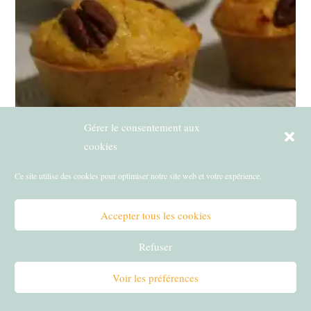
Gérer le consentement aux
cookies
Faire aimer la courge aux enfants : vive les muffins !
8 janvier 2020
Ce site utilise des cookies pour optimiser notre site web et votre expérience.
Accepter tous les cookies
CET ARTICLE A 20 COMMENTAIRES
Refuser
Marie du blog secrets de nutritionniste
26 MARS 2019
Voir les préférences
RÉPONDRE
Merci pour toutes ces recettes et astuces. tes recettes et tes explications