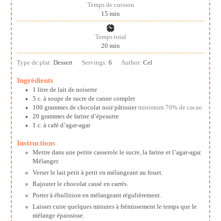
Temps de cuisson
minutes
15
min
Temps total
minutes
20
min
Type de plat:
Dessert
Servings:
6
Author:
Cel
Ingrédients
1
litre
de lait de noisette
5
c. à soupe
de sucre de canne complet
100
grammes
de chocolat noir pâtissier
minimum 70% de cacao
20
grammes
de farine d’épeautre
1
c. à café
d’agar-agar
Instructions
Mettre dans une petite casserole le sucre, la farine et l’agar-agar.
Mélanger.
Verser le lait petit à petit en mélangeant au fouet.
Rajouter le chocolat cassé en carrés.
Porter à ébullition en mélangeant régulièrement.
Laisser cuire quelques minutes à frémissement le temps que le
mélange épaississe.