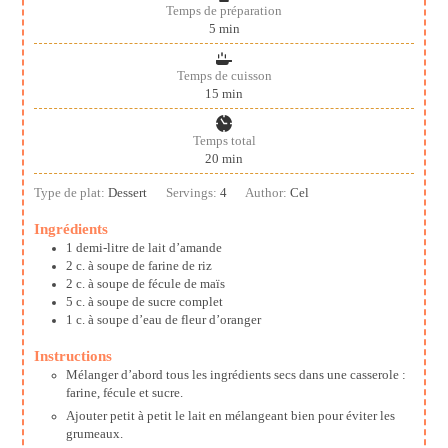
Temps de préparation
minutes
5
min
Temps de cuisson
minutes
15
min
Temps total
minutes
20
min
Type de plat:
Dessert
Servings:
4
Author:
Cel
Ingrédients
1
demi-litre
de lait d’amande
2
c. à soupe
de farine de riz
2
c. à soupe
de fécule de maïs
5
c. à soupe
de sucre complet
1
c. à soupe
d’eau de fleur d’oranger
Instructions
Mélanger d’abord tous les ingrédients secs dans une casserole :
farine, fécule et sucre.
Ajouter petit à petit le lait en mélangeant bien pour éviter les
grumeaux.