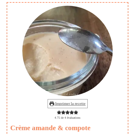
Imprimer la recette
4.75
de
4
évaluations
Crème amande & compote