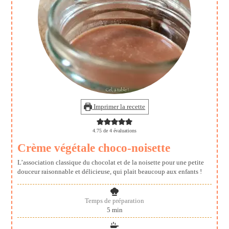
Imprimer la recette
4.75
de
4
évaluations
Crème végétale choco-noisette
L’association classique du chocolat et de la noisette pour une petite
douceur raisonnable et délicieuse, qui plait beaucoup aux enfants !
Temps de préparation
minutes
5
min