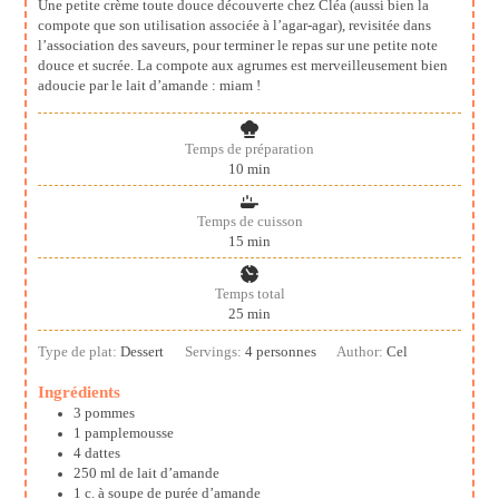
Une petite crème toute douce découverte chez Cléa (aussi bien la
compote que son utilisation associée à l’agar-agar), revisitée dans
l’association des saveurs, pour terminer le repas sur une petite note
douce et sucrée. La compote aux agrumes est merveilleusement bien
adoucie par le lait d’amande : miam !
Temps de préparation
minutes
10
min
Temps de cuisson
minutes
15
min
Temps total
minutes
25
min
Type de plat:
Dessert
Servings:
4
personnes
Author:
Cel
Ingrédients
3
pommes
1
pamplemousse
4
dattes
250
ml
de lait d’amande
1
c. à soupe
de purée d’amande