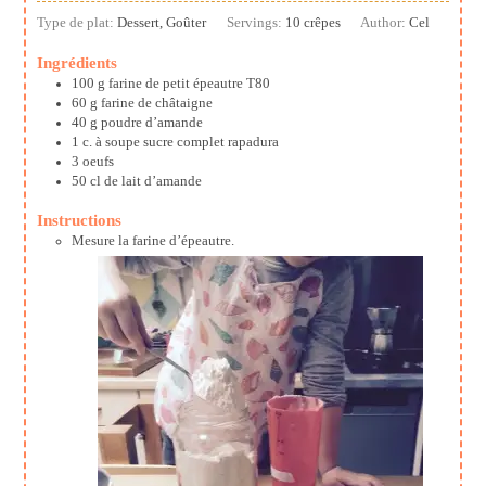
Type de plat:
Dessert, Goûter
Servings:
10
crêpes
Author:
Cel
Ingrédients
100
g
farine de petit épeautre T80
60
g
farine de châtaigne
40
g
poudre d’amande
1
c. à soupe
sucre complet rapadura
3
oeufs
50
cl
de lait d’amande
Instructions
Mesure la farine d’épeautre.