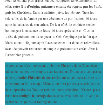
Pour les enfants plus grands, on peut compléter les explications. En
cette fête d’origine païenne a ensuite été reprise par les Juifs,
effet,
puis les Chrétiens
. Dans la tradition juive, les hébreux fêtent les
relevailles de la femme par une cérémonie de purification, 40 jours
après la naissance de son enfant. De leur côté, les chrétiens rendent
hommage à la naissance de Jésus, 40 jours après celle-ci. C’est la
« fête de présentation du seigneur ». Cela s’explique par le fait que
Marie attendit 40 jours après l’accouchement (et donc les relevailles),
avant de pouvoir retourner au temple et présenter son enfant Jésus à
l’assemblée présente.
Je trouve que c’est intéressant d’aborder l’histoire de la Chandeleur,
même de manière très simple, avec les enfants. D’une part, cela permet
comprendre l’histoire de nos tradition
de
s et comment elles se sont
construites au fil du temps. Même si on n’est pas croyant, cela permet
de comprendre ces fêtes qui rythment notre calendrier. D’autres parts,
cette fête souligne le passage des saisons,
avec la fin de l’hiver qui
approche, les jours qui rallongent, etc.