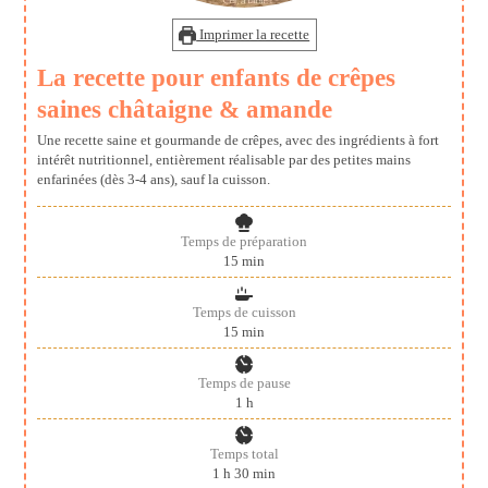
Imprimer la recette
La recette pour enfants de crêpes
saines châtaigne & amande
Une recette saine et gourmande de crêpes, avec des ingrédients à fort
intérêt nutritionnel, entièrement réalisable par des petites mains
enfarinées (dès 3-4 ans), sauf la cuisson.
Temps de préparation
minutes
15
min
Temps de cuisson
minutes
15
min
Temps de pause
heure
1
h
Temps total
heure
minutes
1
h
30
min