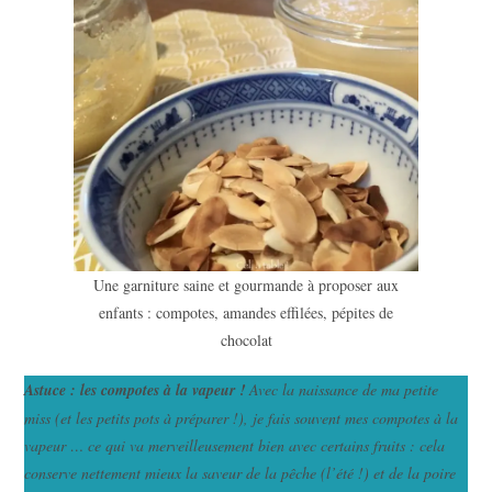
Une garniture saine et gourmande à proposer aux
enfants : compotes, amandes effilées, pépites de
chocolat
Astuce : les compotes à la vapeur !
Avec la naissance de ma petite
miss (et les petits pots à préparer !), je fais souvent mes compotes à la
vapeur … ce qui va merveilleusement bien avec certains fruits : cela
conserve nettement mieux la saveur de la pêche (l’été !) et de la poire