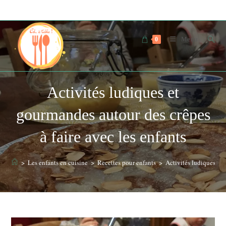
Skip
to
content
Menu
0
Activités ludiques et
gourmandes autour des crêpes
à faire avec les enfants
>
Les enfants en cuisine
>
Recettes pour enfants
>
Activités ludiques et 