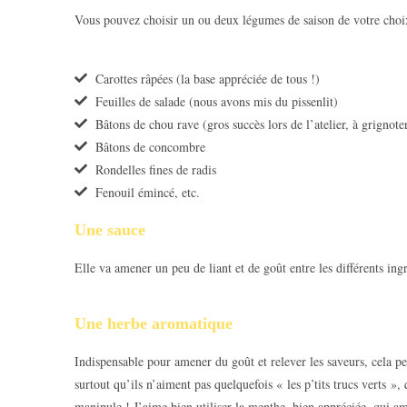
Vous pouvez choisir un ou deux légumes de saison de votre choix
Carottes râpées (la base appréciée de tous !)
Feuilles de salade (nous avons mis du pissenlit)
Bâtons de chou rave (gros succès lors de l’atelier, à grignote
Bâtons de concombre
Rondelles fines de radis
Fenouil émincé, etc.
Une sauce
Elle va amener un peu de liant et de goût entre les différents ing
Une herbe aromatique
Indispensable pour amener du goût et relever les saveurs, cela per
surtout qu’ils n’aiment pas quelquefois « les p’tits trucs verts », 
manipule ! J’aime bien utiliser la menthe, bien appréciée, qui am