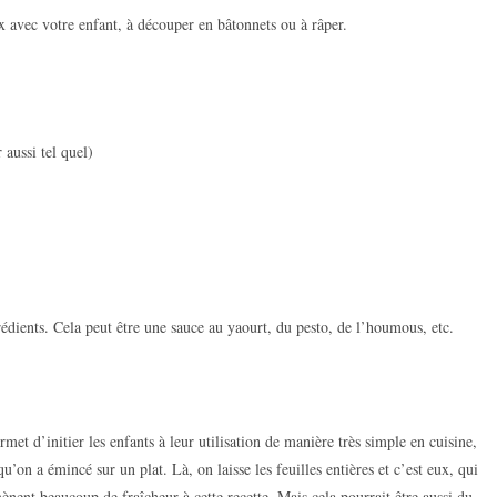
 avec votre enfant, à découper en bâtonnets ou à râper.
r aussi tel quel)
rédients. Cela peut être une sauce au yaourt, du pesto, de l’houmous, etc.
met d’initier les enfants à leur utilisation de manière très simple en cuisine,
qu’on a émincé sur un plat. Là, on laisse les feuilles entières et c’est eux, qui
ènent beaucoup de fraîcheur à cette recette. Mais cela pourrait être aussi du