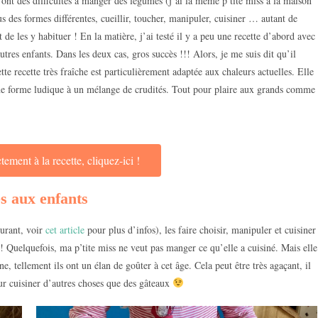
nt des difficultés à manger des légumes (j’ai la même p’tite miss à la maison
us des formes différentes, cueillir, toucher, manipuler, cuisiner … autant de
de les y habituer ! En la matière, j’ai testé il y a peu une recette d’abord avec
utres enfants. Dans les deux cas, gros succès !!! Alors, je me suis dit qu’il
ette recette très fraîche est particulièrement adaptée aux chaleurs actuelles. Elle
e forme ludique à un mélange de crudités. Tout pour plaire aux grands comme
ement à la recette, cliquez-ici !
s aux enfants
ourant, voir
cet article
pour plus d’infos), les faire choisir, manipuler et cuisiner
 ! Quelquefois, ma p’tite miss ne veut pas manger ce qu’elle a cuisiné. Mais elle
e, tellement ils ont un élan de goûter à cet âge. Cela peut être très agaçant, il
our cuisiner d’autres choses que des gâteaux