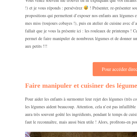
Vous venez souvent me trouver en m’expliquant que vos enfants o
!) et je vous réponds : persévérez
! Présenter, re-présenter so
propositions qui permettent d’exposer nos enfants aux légumes et 
mes miss (toujours cobayes !), puis en atelier de cuisine avec d’a
fallait que je vous la présente ici : les rouleaux de printemps ! C
permet de faire manipuler de nombreux légumes et de donner un
aux petits !!!
Pour accéder direct
Faire manipuler et cuisiner des légume
Pour aider les enfants à surmonter leur rejet des légumes (très c
les légumes aident beaucoup. Attention, cela n’est pas infaillible
aura très souvent goûté les ingrédients, pendant le temps de cuisin
faut le reconnaître, mais aussi bien utile ! Alors, profitons-en p