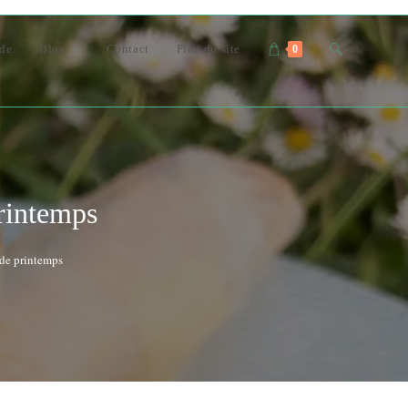
nde
Blog
Contact
Plan du site
0
printemps
 de printemps